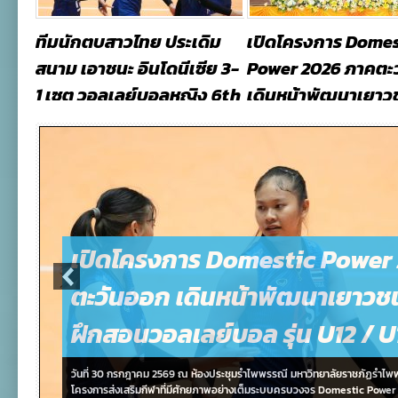
tic
ทีมนักตบสาวไทย ประเดิม
เปิดโครงการ Domes
5–
สนาม เอาชนะ อินโดนีเซีย 3-
Power 2026 ภาคตะ
ตานี
1 เซต วอลเลย์บอลหญิง 6th
เดินหน้าพัฒนาเยาวช
SEA V Cup 2026 เลกแรก ที่
ฝึกสอนวอลเลย์บอล ร
กรุงฮานอย ประเทศ
/ U18
เวียดนาม
July 31, 2026, by
Usxx
August 1, 2026, by
Usxx
เปิดโครงการ Domestic Power
ตะวันออก เดินหน้าพัฒนาเยาวชน
ฝึกสอนวอลเลย์บอล รุ่น U12 / U
วันที่ 30 กรกฎาคม 2569 ณ ห้องประชุมรำไพพรรณี มหาวิทยาลัยราชภัฏรำไพพรร
โครงการส่งเสริมกีฬาที่มีศักยภาพอย่างเต็มระบบครบวงจร Domestic Power 2