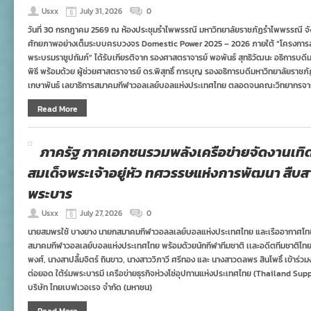
Usxx
July 31, 2026
0
วันที่ 30 กรกฎาคม 2569 ณ ห้องประชุมรำไพพรรณี มหาวิทยาลัยราชภัฏรำไพพรรณี จังหวั
ศักยภาพอย่างเต็มระบบครบวงจร Domestic Power 2025 – 2026 ภายใต้ “โครงการส่ง
พระบรมราชูปถัมภ์” ได้รับเกียรติจาก รองศาสตราจารย์ พอพันธ์ สุทธิวัฒนะ อธิการบ
พิธี พร้อมด้วย ผู้ช่วยศาสตราจารย์ ดร.พิสุทธิ์ การบุญ รองอธิการบดีมหาวิทยาลัยรา
เกษาพันธ์ เลขาธิการสมาคมกีฬาวอลเลย์บอลแห่งประเทศไทย ตลอดจนคณะวิทยากรจ
Read More
ภาครัฐ ภาคเอกชนรวมพลังเครือข่ายจัดงานเทิ
สมเด็จพระเจ้าอยู่หัว ทศวรรษแห่งการพัฒนา สืบสา
พระบาร
Usxx
July 27, 2026
0
นายสมพรใช้ บางยาง นายกสมาคมกีฬาวอลลเลย์บอลแห่งประเทศไทย และเรืออากาศโทช
สมาคมกีฬาวอลเลย์บอลแห่งประเทศไทย พร้อมด้วยนักกีฬาทีมชาติ เเละอดีตทีมชาติไ
พงศ์, นางสาปลื้มจิตร์ ถินขาว, นางสาววิภาวี ศรีทอง และ นางสาวดลพร สินโพธิ์ เข้า
ต่อยอด ใต้ร่มพระบารมี เครือข่ายธุรกิจห่วงโซ่อุปทานแห่งประเทศไทย (Thailand Su
บริษัท ไทยเบฟเวอเรจ จำกัด (มหาชน)